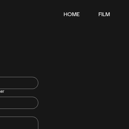
HOME
FILM
er