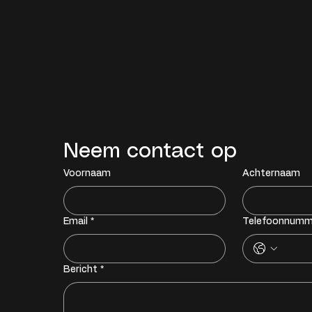
Neem contact op
Voornaam
Achternaam
Email
*
Telefoonnumm
Bericht
*